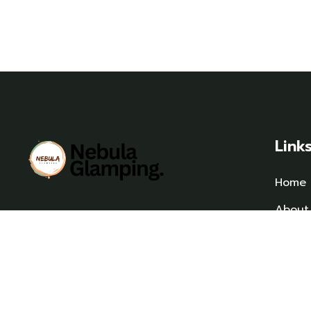
Link
Home
About
Keunikan Nebula Glamping adalah semua
Accom
bangunan kabin menggunakan dinding
dan lantai dari hasil olahan sampah
Conta
plastik
Galler