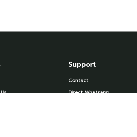
s
Support
Contact
 Us
Direct Whatsapp
modation
ct
y