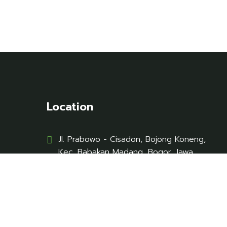
Location
Jl. Prabowo - Cisadon, Bojong Koneng,
Kec. Babakan Madang, Bogor, Jawa
Barat. 16810
Contact
nebulaglamping@gmail.com